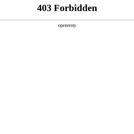
您需要什么帮助？
请填写您的相关情况，我们将及时联系您反馈处理
*
公司
*
姓名
*
电话